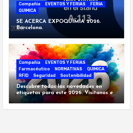
Compañia
EVENTOS Y FERIAS
FERIA
QUIMICA
SE ACERCA EXPOQUIMIA 2026.
Barcelona.
Compañia
EVENTOS Y FERIAS
Farmacéutico
NORMATIVAS
QUIMICA
RFID
Seguridad
Sostenibilidad
Descubre todas las novedades en
etiquetas para este 2026. Visítanos en
las siguientes ferias.