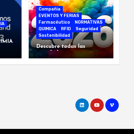
Compañia
EVENTOS Y FERIAS
Farmacéutico
NORMATIVAS
IA
QUIMICA
RFID
Seguridad
Sostenibilidad
IMIA
Descubre todas las
novedades en etiquetas
para este 2026. Visítanos
en las siguientes ferias.