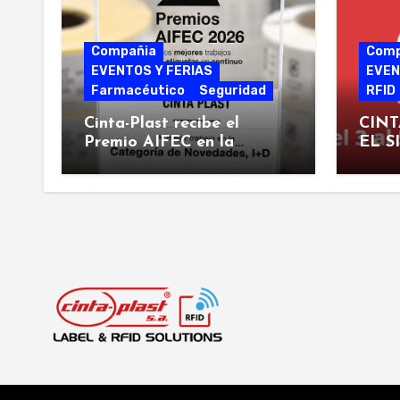
Compañia
Comp
EVENTOS Y FERIAS
EVEN
Farmacéutico
Seguridad
RFID
Cinta-Plast recibe el
CINT
Premio AIFEC en la
EL S
categoría de «Novedades,
I+D» por su nueva “Clinical
Touch Label»