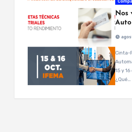
Compa
Nos 
Auto
agos
Cinta-P
Automat
15 y 16
¿Qué…