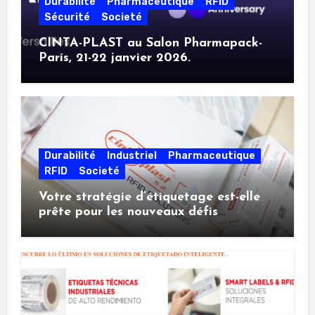
Durabilité
Pharmaceutique
RFID
Sécurité
Societé
CINTA-PLAST au Salon Pharmapack-
París, 21-22 janvier 2026.
Durabilité
Industriel
Pharmaceutique
RFID
Societé
Votre stratégie d’étiquetage est-elle
prête pour les nouveaux défis
industriels ?